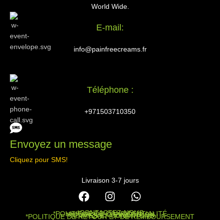
World Wide.
E-mail:
info@painfreecreams.fr
Téléphone :
+971503710350
Envoyez un message
Cliquez pour SMS!
Livraison 3-7 jours
*CONTACTEZ-NOUS
*POLITIQUE DE CONFIDENTIALITÉ
*POLITIQUE D’EXPÉDITION
*TERMES ET CONDITIONS
*POLITIQUE DE RETOUR ET DE REMBOURSEMENT