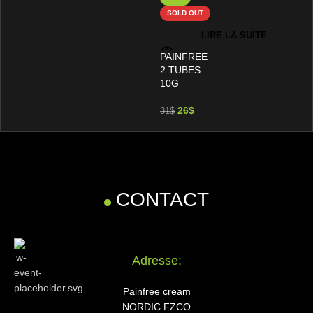
SOLD OUT
LIRE LA SUITE
PAINFREE
2 TUBES
10G
26
$
31
$
CONTACT
Adresse:
Painfree cream
NORDIC FZCO