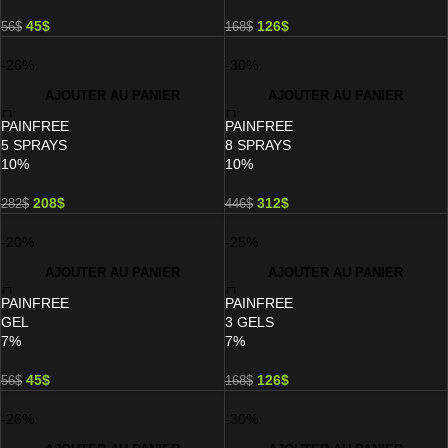
45
$
126
$
56
$
168
$
-26%
-30%
AJOUTER AU PANIER
AJOUTER AU PANIER
PAINFREE
PAINFREE
5 SPRAYS
8 SPRAYS
10%
10%
208
$
312
$
282
$
446
$
-20%
-25%
AJOUTER AU PANIER
AJOUTER AU PANIER
PAINFREE
PAINFREE
GEL
3 GELS
7%
7%
45
$
126
$
56
$
168
$
-26%
-30%